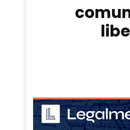
comuni
lib