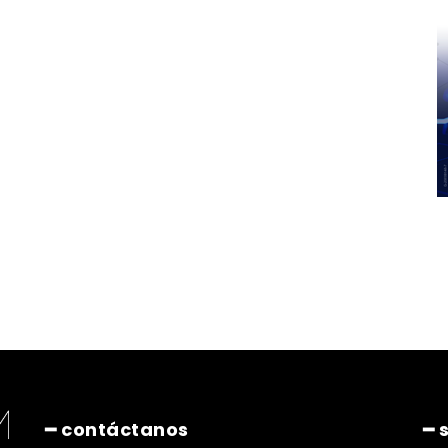
━ contáctanos
━ 