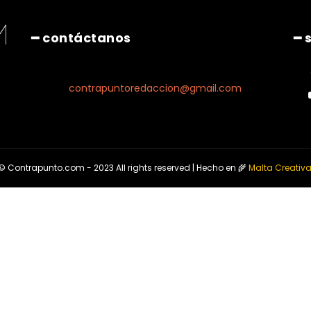
━ contáctanos
━ 
contrapuntoredaccion@gmail.com
© Contrapunto.com - 2023 All rights reserved | Hecho en 🌾
Malta Creativ