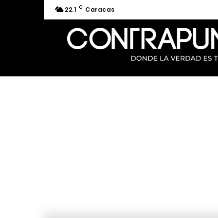
C
22.1
Caracas