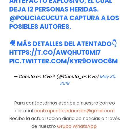
ARTEFACTO EXPLOSIVO, EL CUAL
DEJA 12 PERSONAS HERIDAS.
@POLICIACUCUTA
CAPTURA A LOS
POSIBLES AUTORES.
🎥 MÁS DETALLES DEL ATENTADO👇
HTTPS://T.CO/AWQHUT0MI7
PIC.TWITTER.COM/KYR9OWOC6M
— Cúcuta en Vivo ® (@Cucuta_enVivo)
May 30,
2019
Para contactarnos escribe a nuestro correo
editorial
contrapuntoredaccion@gmail.com
Recibe la actualización diaria de noticias a través
de nuestro
Grupo WhatsApp