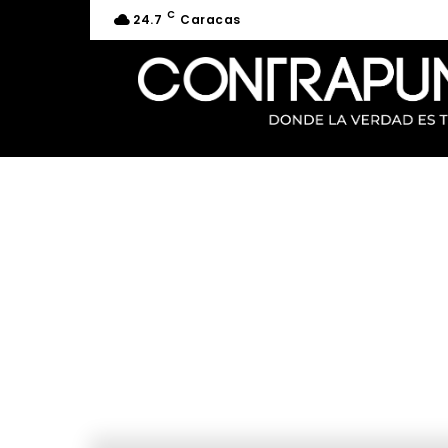
C
24.7
Caracas