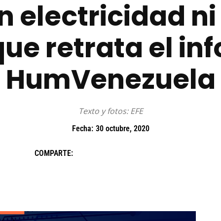
in electricidad ni
que retrata el i
HumVenezuela
Texto y fotos: EFE
Fecha:
30 octubre, 2020
COMPARTE: