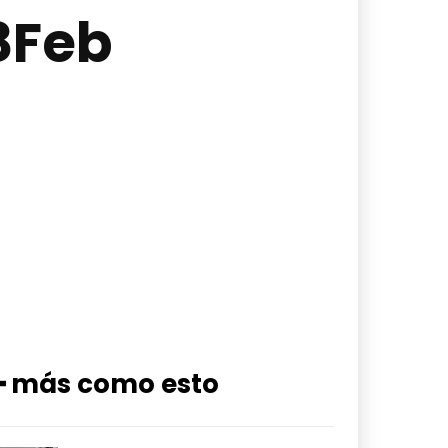
8Feb
━ más como esto