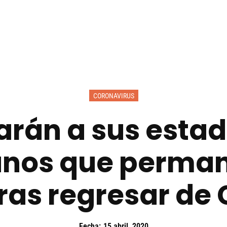
CORONAVIRUS
rán a sus estad
anos que perman
tras regresar de
Fecha:
15 abril, 2020