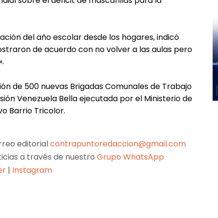
l sobre el déficit de mascarillas para la
ación del año escolar desde los hogares, indicó
straron de acuerdo con no volver a las aulas pero
.
ción de 500 nuevas Brigadas Comunales de Trabajo
sión Venezuela Bella ejecutada por el Ministerio de
o Barrio Tricolor.
reo editorial
contrapuntoredaccion@gmail.com
ticias a través de nuestro
Grupo WhatsApp
er
|
Instagram
Pinterest
WhatsApp