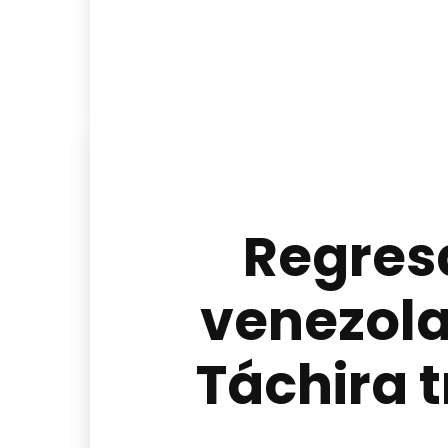
Regresa
venezol
Táchira 