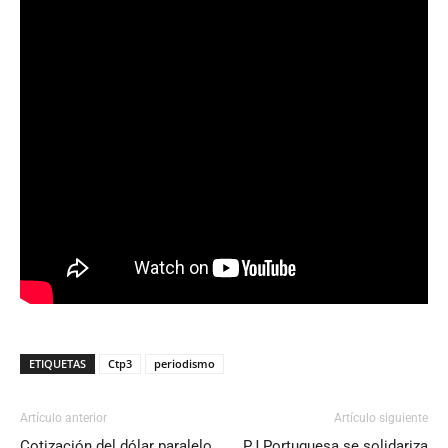
ETIQUETAS
Ctp3
periodismo
Artículo anterior
Artículo siguiente
Cotización del dólar paralelo
PJ Portuguesa se solidariza