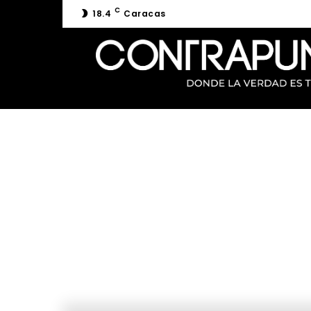
C
18.4
Caracas