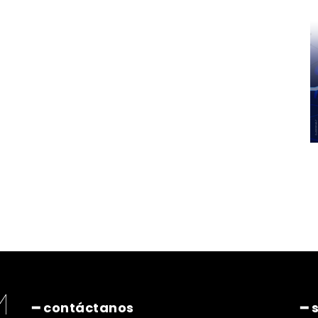
━ contáctanos
━ 