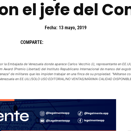
on el jefe del 
Fecha:
13 mayo, 2019
COMPARTE:
la Embajada de Venezuela donde aparece Carlos Vecchio (i), representante en EE.UU
m Award (Premio Libertad) del Instituto Republicano Internacional de manos del exgobe
 amenaza" de militares que les impiden trabajar en una finca de su propiedad. "Métanse
Venezuela en EE.UU./SOLO USO EDITORIAL/NO VENTAS/MÁXIMA CALIDAD DISPONIBL