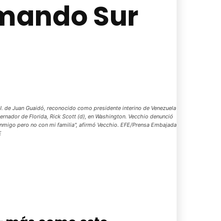
Comando Sur
. de Juan Guaidó, reconocido como presidente interino de Venezuela
rnador de Florida, Rick Scott (d), en Washington. Vecchio denunció
 conmigo pero no con mi familia", afirmó Vecchio. EFE/Prensa Embajada
E