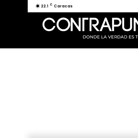
C
22.1
Caracas