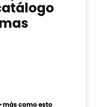
catálogo
emas
━ más como esto