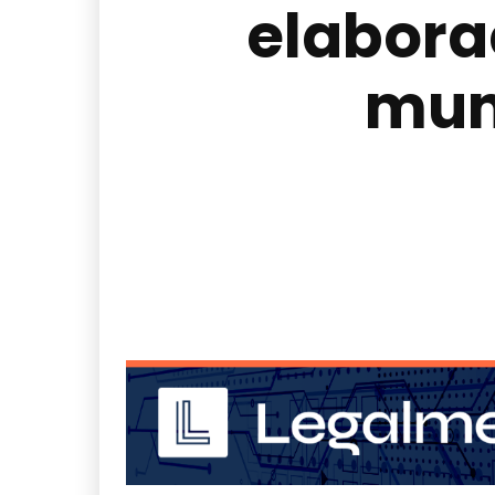
elabora
mun