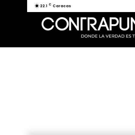
C
22.1
Caracas