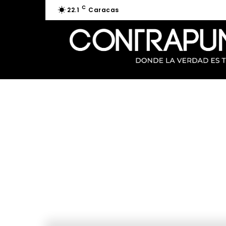
C
22.1
Caracas