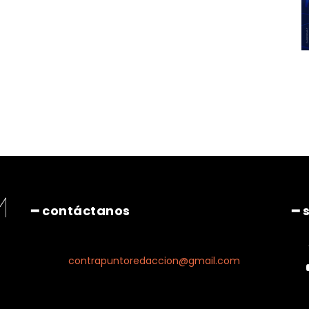
━ contáctanos
━ 
contrapuntoredaccion@gmail.com