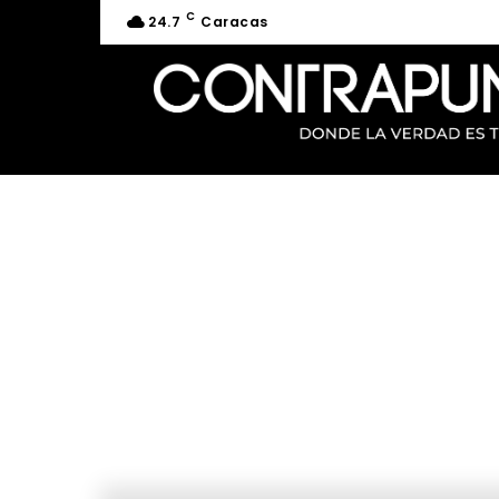
C
24.7
Caracas