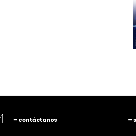
━ contáctanos
━ 