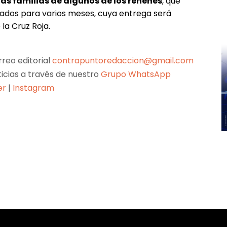
las familias de algunos de los rehenes
, que
zados para varios meses, cuya entrega será
la Cruz Roja.
reo editorial
contrapuntoredaccion@gmail.com
ticias a través de nuestro
Grupo WhatsApp
er
|
Instagram
Pinterest
WhatsApp