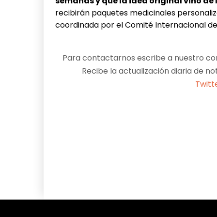
semanas y que la idea original vino de 
recibirán paquetes medicinales personali
coordinada por el Comité Internacional de 
Para contactarnos escribe a nuestro cor
Recibe la actualización diaria de no
Twitt
Facebook
X