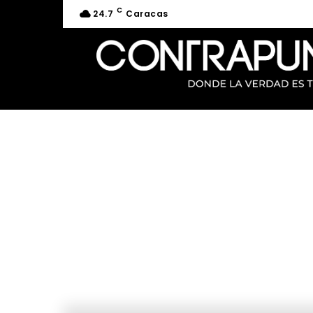
C
24.7
Caracas