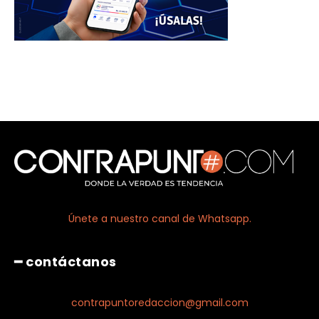
Únete a nuestro canal de Whatsapp.
━ contáctanos
contrapuntoredaccion@gmail.com