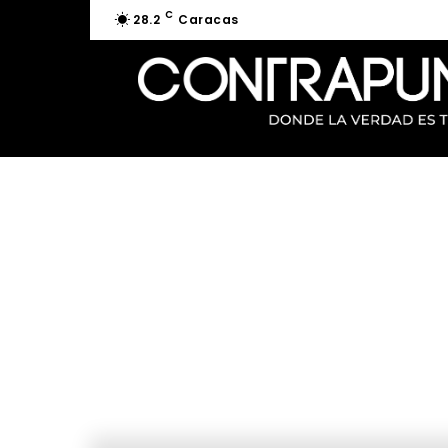
C
28.2
Caracas