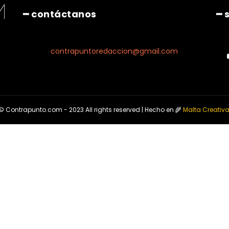
━ contáctanos
━ 
contrapuntoredaccion@gmail.com
© Contrapunto.com - 2023 All rights reserved | Hecho en 🌾
Malta Creativ