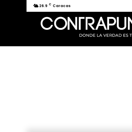
C
26.9
Caracas