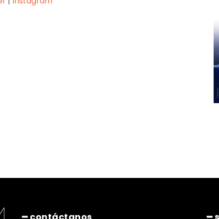
er
|
Instagram
Pinterest
WhatsApp
━ contáctanos
━ 