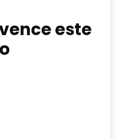
 vence este
io