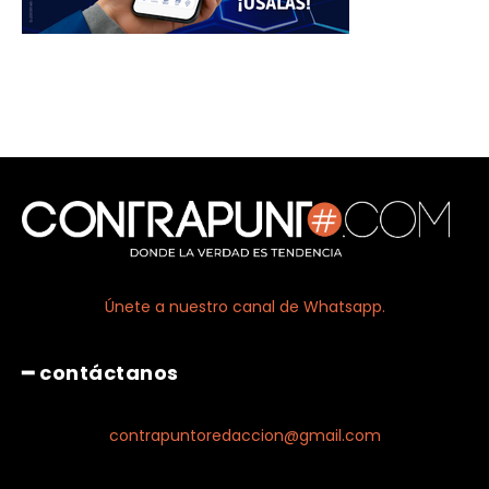
Únete a nuestro canal de Whatsapp.
━ contáctanos
contrapuntoredaccion@gmail.com