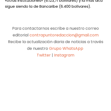
«otras instituciones» (6.123,71 bolívares) y la más alta
sigue siendo la de Bancaribe (6.400 bolívares).
Para contactarnos escribe a nuestro correo
editorial
contrapuntoredaccion@gmail.com
Recibe la actualización diaria de noticias a través
de nuestro
Grupo WhatsApp
Twitter
|
Instagram
Facebook
X
Pinterest
WhatsApp