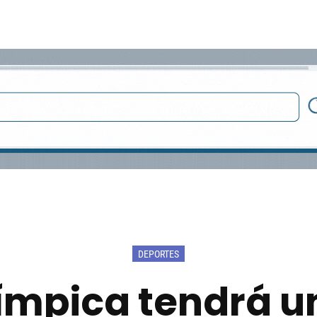
DEPORTES
ímpica tendrá u