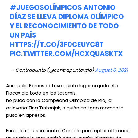
#JUEGOSOLÍMPICOS
ANTONIO
DÍAZ SE LLEVA DIPLOMA OLÍMPICO
Y EL RECONOCIMIENTO DE TODO
UN PAÍS
HTTPS://T.CO/3F0CEUYC8T
PIC.TWITTER.COM/HCXQUA8KTX
— Contrapunto (@contrapuntovzla)
August 6, 2021
Anriquelis Barrios obtuvo quinto lugar en judo. «La
Flaca» dio todo en los tatamis,
no pudo con la Campeona Olímpica de Río, la
eslovena Tina Trstenjak, a quién en todo momento
puso en aprietos.
Fue a la repesca contra Canadá para optar al bronce,
un combate que acabó con su sueño olímpico de