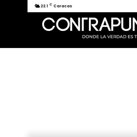
C
22.1
Caracas