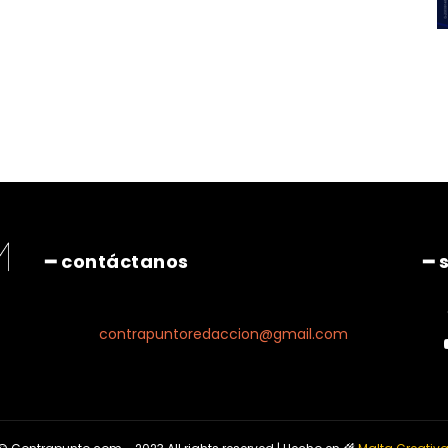
━ contáctanos
━ 
contrapuntoredaccion@gmail.com