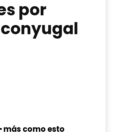
es por
 conyugal
━ más como esto