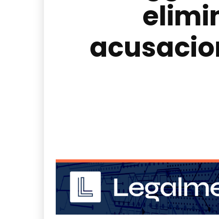
elimi
acusacio