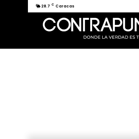
C
28.7
Caracas