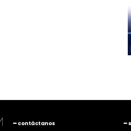
━ contáctanos
━ 