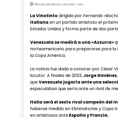
Minutos de lectura:
Less than 1
min.
La Vinotinto
dirigida por Fernando «Bocha»
italiana
en un partido amistoso el próxi
Estados Unidos y forma parte de dos part
Venezuela se medirá a una «Azzurra»
q
norteamericano para prepararse para la E
la Copa América.
La noticia fue dada a conocer por César V
locutor. A finales de 2023,
Jorge Giménez
que
Venezuela jugaría ante una selecc
especulaban que sería ante un rival de m
Italia será el sexto rival campeón del
haberse medido en Eliminatorias y Copa 
en amistosos ante
España y Francia.