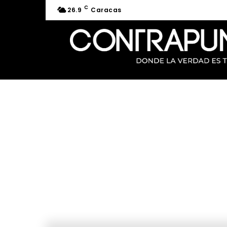
C
26.9
Caracas