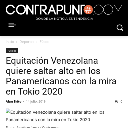
Inicio
Deportes
Fútbol
Fútbol
Equitación Venezolana
quiere saltar alto en los
Panamericanos con la mira
en Tokio 2020
Alan Brito
-
14 julio, 2019
0
Fotos: Jonathan Lanza / Contrapunto