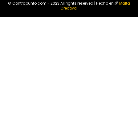
© Contrapunto.com - 2023 All rights reserved | Hecho en 🌾
Malta
Creativa
.