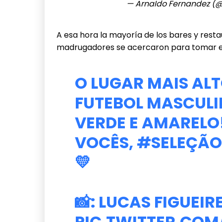
— ArnaIdo Fernandez (
A esa hora la mayoría de los bares y rest
madrugadores se acercaron para tomar el 
O LUGAR MAIS ALT
FUTEBOL MASCULIN
VERDE E AMARELO
VOCÊS,
#SELEÇÃO
💛
📸: LUCAS FIGUEI
PIC.TWITTER.COM