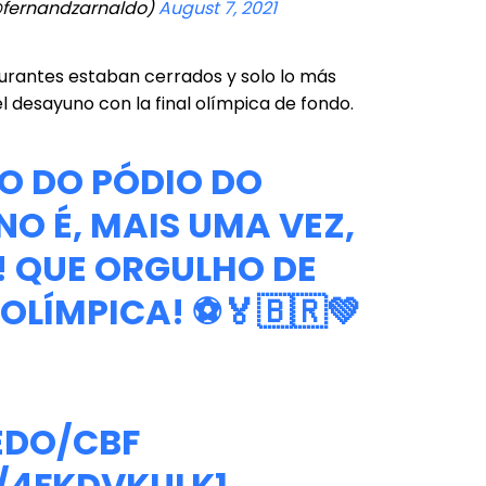
@fernandzarnaldo)
August 7, 2021
aurantes estaban cerrados y solo lo más
desayuno con la final olímpica de fondo.
O DO PÓDIO DO
O É, MAIS UMA VEZ,
! QUE ORGULHO DE
OLÍMPICA
! ⚽🏅🇧🇷💚
REDO/CBF
/4FKDVKULK1