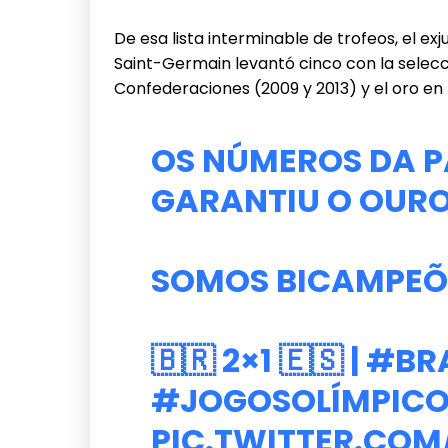
De esa lista interminable de trofeos, el exj
Saint-Germain levantó cinco con la selec
Confederaciones (2009 y 2013) y el oro en 
OS NÚMEROS DA P
GARANTIU O OURO
SOMOS BICAMPEÕES
🇧🇷 2×1 🇪🇸 |
#BR
#JOGOSOLÍMPICO
PIC.TWITTER.COM