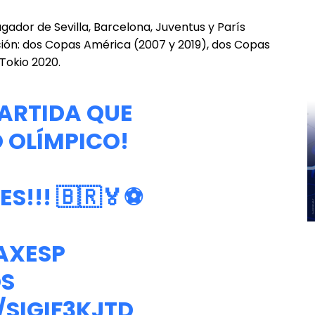
ugador de Sevilla, Barcelona, Juventus y París
ción: dos Copas América (2007 y 2019), dos Copas
Tokio 2020.
ARTIDA QUE
 OLÍMPICO!
!!! 🇧🇷🏅⚽️
AXESP
S
/SIGIF3KJTD