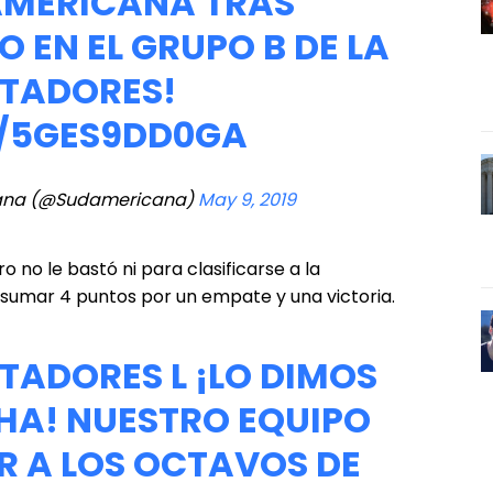
MERICANA
TRAS
 EN EL GRUPO B DE LA
TADORES
!
M/5GES9DD0GA
ana (@Sudamericana)
May 9, 2019
 no le bastó ni para clasificarse a la
 sumar 4 puntos por un empate y una victoria.
TADORES
L ¡LO DIMOS
HA! NUESTRO EQUIPO
 A LOS OCTAVOS DE