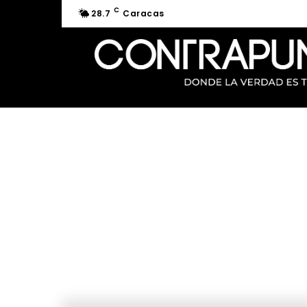
C
28.7
Caracas