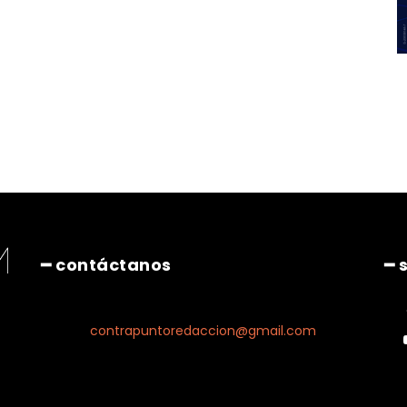
━ contáctanos
━ 
contrapuntoredaccion@gmail.com