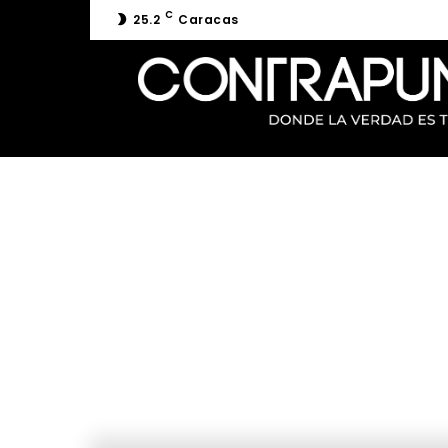
C
25.2
Caracas