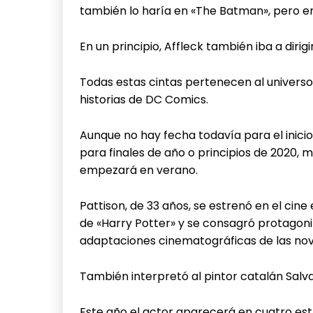
también lo haría en «The Batman», pero e
En un principio, Affleck también iba a dirigi
Todas estas cintas pertenecen al univers
historias de DC Comics.
Aunque no hay fecha todavía para el inicio
para finales de año o principios de 2020, 
empezará en verano.
Pattison, de 33 años, se estrenó en el cin
de «Harry Potter» y se consagró protagoni
adaptaciones cinematográficas de las nove
También interpretó al pintor catalán Salva
Este año el actor aparecerá en cuatro estre