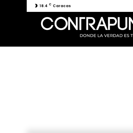
C
18.4
Caracas