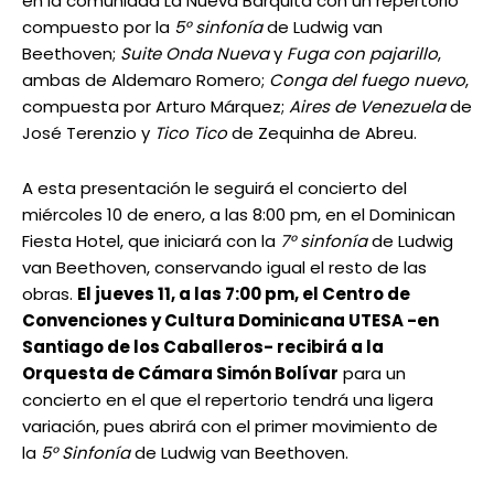
en la comunidad La Nueva Barquita con un repertorio
compuesto por la
5° sinfonía
de Ludwig van
Beethoven;
Suite Onda Nueva
y
Fuga con pajarillo
,
ambas de Aldemaro Romero;
Conga del fuego nuevo
,
compuesta por Arturo Márquez;
Aires de Venezuela
de
José Terenzio y
Tico Tico
de Zequinha de Abreu.
A esta presentación le seguirá el concierto del
miércoles 10 de enero, a las 8:00 pm, en el Dominican
Fiesta Hotel, que iniciará con la
7° sinfonía
de Ludwig
van Beethoven, conservando igual el resto de las
obras.
El jueves 11, a las 7:00 pm, el Centro de
Convenciones y Cultura Dominicana UTESA -en
Santiago de los Caballeros- recibirá a la
Orquesta de Cámara Simón Bolívar
para un
concierto en el que el repertorio tendrá una ligera
variación, pues abrirá con el primer movimiento de
la
5° Sinfonía
de Ludwig van Beethoven.