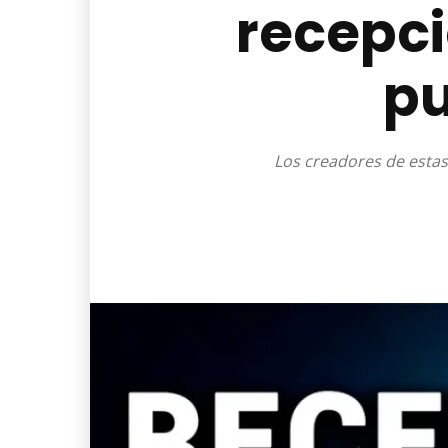
recepci
pu
Los creadores de estas