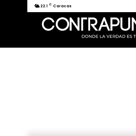
C
22.1
Caracas