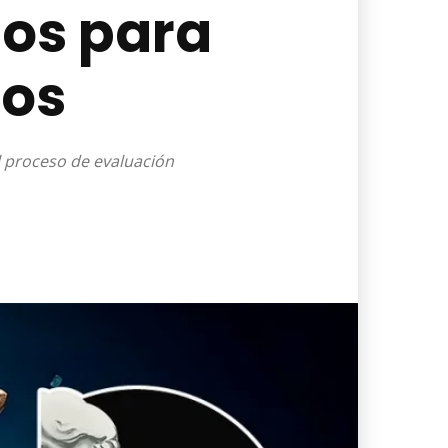
tos para
ros
l proceso de evaluación