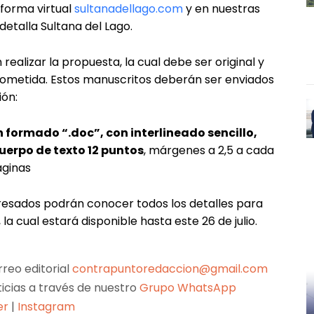
forma virtual
sultanadellago.com
y en nuestras
etalla Sultana del Lago.
ealizar la propuesta, la cual debe ser original y
ometida. Estos manuscritos deberán ser enviados
ión:
n formado “.doc”, con interlineado sencillo,
 cuerpo de texto 12 puntos
, márgenes a 2,5 a cada
áginas
teresados podrán conocer todos los detalles para
la cual estará disponible hasta este 26 de julio.
reo editorial
contrapuntoredaccion@gmail.com
ticias a través de nuestro
Grupo WhatsApp
er
|
Instagram