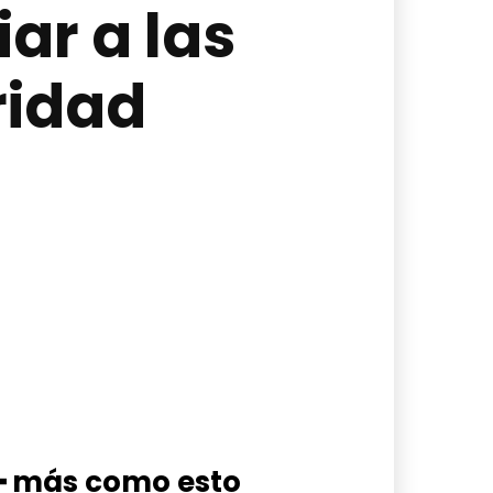
ar a las
ridad
━ más como esto