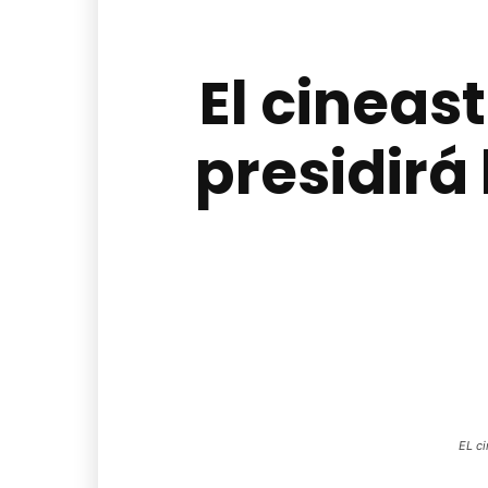
El cineas
presidirá
EL ci