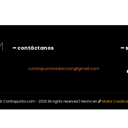
━ contáctanos
━ 
contrapuntoredaccion@gmail.com
© Contrapunto.com - 2023 All rights reserved | Hecho en 🌾
Malta Creativ