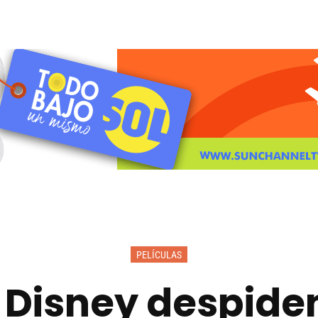
PELÍCULAS
 Disney despiden