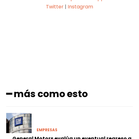
Twitter
|
Instagram
Facebook
X
Pinterest
WhatsApp
━ más como esto
EMPRESAS
General Motors evalúa un eventual regreso a