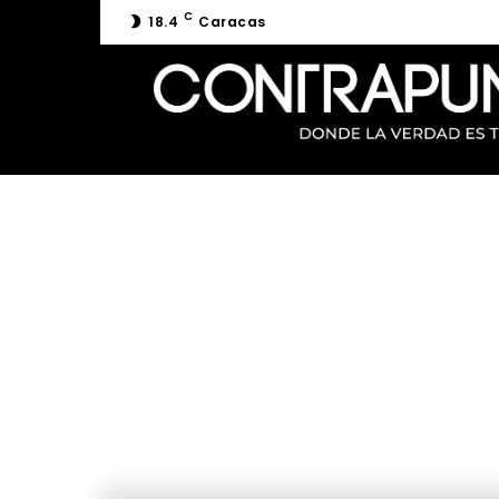
C
18.4
Caracas