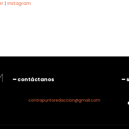
er
|
Instagram
Pinterest
WhatsApp
━ contáctanos
━ 
contrapuntoredaccion@gmail.com