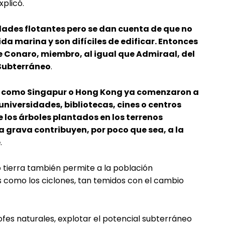
xplicó.
dades flotantes pero se dan cuenta de que no
ida marina y son difíciles de edificar. Entonces
e Conaro, miembro, al igual que Admiraal, del
 Subterráneo
.
s como Singapur o Hong Kong ya comenzaron a
universidades, bibliotecas, cines o centros
e los árboles plantados en los terrenos
a grava contribuyen, por poco que sea, a la
e
.
 tierra también permite a la población
como los ciclones, tan temidos con el cambio
ofes naturales, explotar el potencial subterráneo