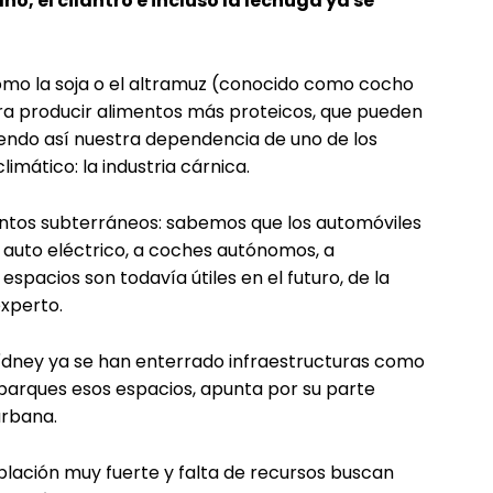
o, el cilantro e incluso la lechuga ya se
omo la soja o el altramuz (conocido como cocho
ra producir alimentos más proteicos, que pueden
ciendo así nuestra dependencia de uno de los
mático: la industria cárnica.
ntos subterráneos: sabemos que los automóviles
 auto eléctrico, a coches autónomos, a
espacios son todavía útiles en el futuro, de la
experto.
 Sídney ya se han enterrado infraestructuras como
parques esos espacios, apunta por su parte
urbana.
blación muy fuerte y falta de recursos buscan