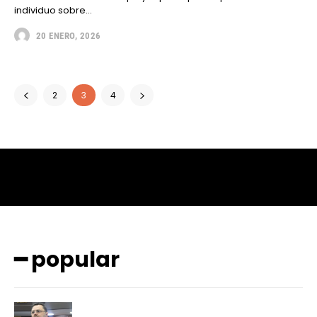
individuo sobre...
20 ENERO, 2026
2
3
4
━ popular