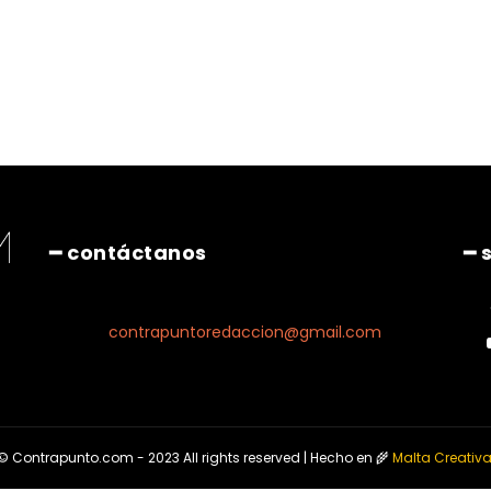
Pinterest
WhatsApp
━ contáctanos
━ 
contrapuntoredaccion@gmail.com
© Contrapunto.com - 2023 All rights reserved | Hecho en 🌾
Malta Creativ