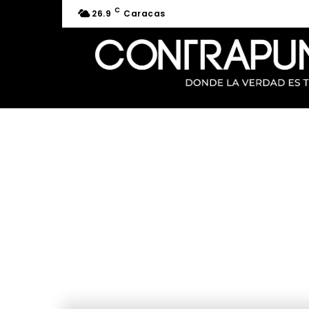
C
26.9
Caracas