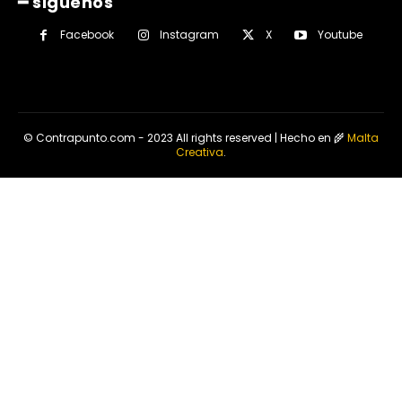
━ siguenos
Facebook
Instagram
X
Youtube
© Contrapunto.com - 2023 All rights reserved | Hecho en 🌾
Malta
Creativa
.