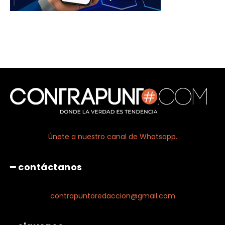
Únete a nuestro canal de Whatsapp.
━ contáctanos
contrapuntoredaccion@gmail.com