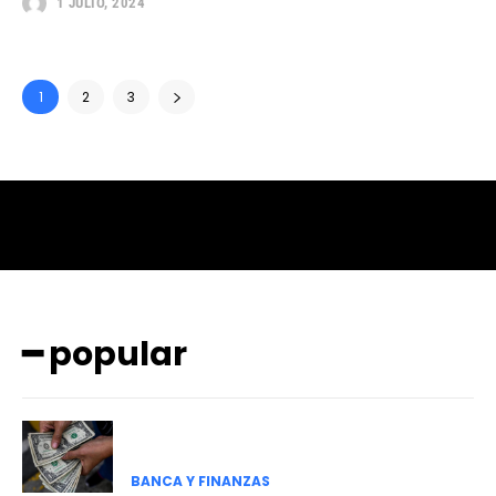
1 JULIO, 2024
1
2
3
━ popular
BANCA Y FINANZAS