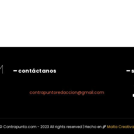
Pinterest
WhatsApp
━ contáctanos
━ 
contrapuntoredaccion@gmail.com
© Contrapunto.com - 2023 All rights reserved | Hecho en 🌾
Malta Creativ