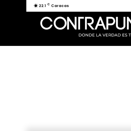
C
22.1
Caracas