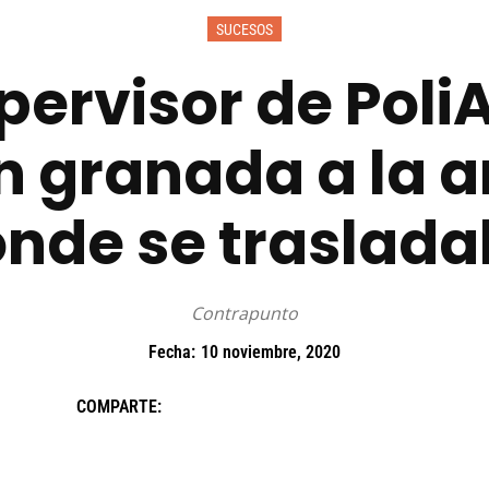
SUCESOS
upervisor de Poli
n granada a la 
nde se traslad
Contrapunto
Fecha:
10 noviembre, 2020
COMPARTE: