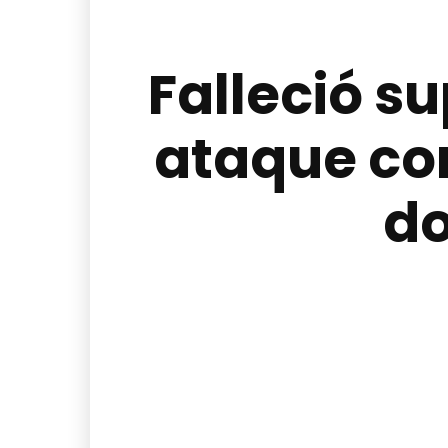
Falleció s
ataque co
do