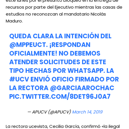
este lunes por el presunto bloqueo en la entrega de
recursos por parte del Ejecutivo mientras las casas de
estudios no reconozcan al mandatario Nicolás
Maduro.
QUEDA CLARA LA INTENCIÓN DEL
@MPPEUCT
. ¡RESPONDAN
OFICIALMENTE! NO DEBEMOS
ATENDER SOLICITUDES DE ESTE
TIPO HECHAS POR WHATSAPP. LA
#UCV
ENVIÓ OFICIO FIRMADO POR
LA RECTORA
@GARCIAAROCHAC
PIC.TWITTER.COM/8DET96J0A7
— APUCV (@APUCV)
March 14, 2019
La rectora ucevista, Cecilia García, confirmó «la ilegal