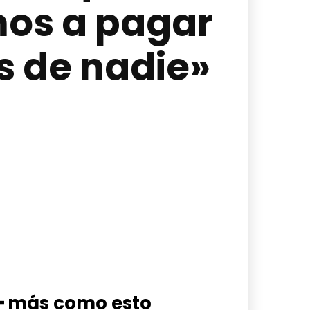
mos a pagar
 de nadie»
━ más como esto