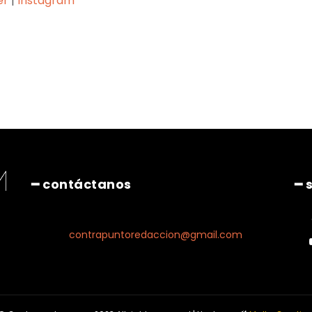
er
|
Instagram
Pinterest
WhatsApp
━ contáctanos
━ 
contrapuntoredaccion@gmail.com