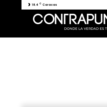
C
18.4
Caracas