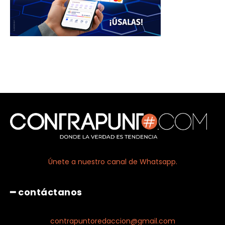
Únete a nuestro canal de Whatsapp.
━ contáctanos
contrapuntoredaccion@gmail.com