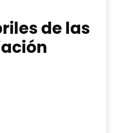
iles de las
iación