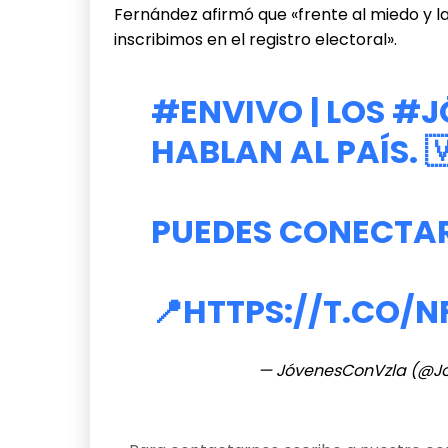
Fernández afirmó que «frente al miedo y l
inscribimos en el registro electoral».
#ENVIVO
| LOS
#J
HABLAN AL PAÍS. 
PUEDES CONECTAR
📍
HTTPS://T.CO/
— JóvenesConVzla (@J