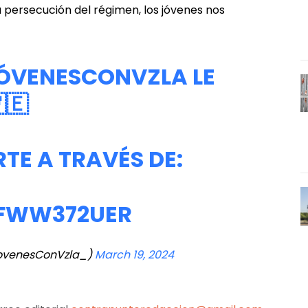
a persecución del régimen, los jóvenes nos
ÓVENESCONVZLA
LE
🇪
TE A TRAVÉS DE:
NFWW372UER
ovenesConVzla_)
March 19, 2024