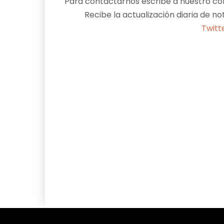
Para contactarnos escribe a nuestro cor
Recibe la actualización diaria de no
Twitt
Facebook
X